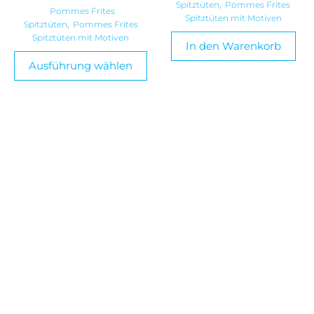
Spitztüten
,
Pommes Frites
Pommes Frites
Spitztüten mit Motiven
Spitztüten
,
Pommes Frites
Spitztüten mit Motiven
In den Warenkorb
Ausführung wählen
Contact
+31 76 889 3761
+31 6 2640 5922
info@pommesfritestueten.de
Dr. Schaepmanlaan 27
4836 AR BREDA
die Niederlande
Handelskammer: 50330543
MwSt.Nr. NL8226.80.270B01