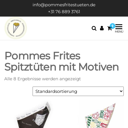
info@pommesfritestueten.de
+31 76 889 3761
0
POMMESFRITESTUETEN
servieren
MENÜ
Ihre
Pommes
Pommes Frites
Spitztüten mit Motiven
Alle 8 Ergebnisse werden angezeigt