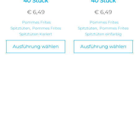
40 Stück
40 Stück
€
6,49
€
6,49
Pommes Frites
Pommes Frites
Spitztüten
,
Pommes Frites
Spitztüten
,
Pommes Frites
Spitztüten Kariert
Spitztüten einfarbig
Ausführung wählen
Ausführung wählen
Contact
+31 76 889 3761
+31 6 2640 5922
info@pommesfritestueten.de
Dr. Schaepmanlaan 27
4836 AR BREDA
die Niederlande