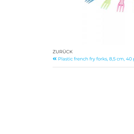
ZURÜCK
Plastic french fry forks, 8,5 cm, 40
Contact
+31 76 889 3761
+31 6 2640 5922
info@pommesfritestueten.de
Dr. Schaepmanlaan 27
4836 AR BREDA
die Niederlande