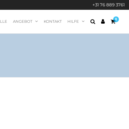
+31 76 889 3761
0
LE
ANGEBOT
KONTAKT
HILFE