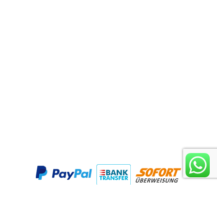
Contact
+31 76 889 3761
+31 6 2640 5922
info@pommesfritestueten.de
Dr. Schaepmanlaan 27
4836 AR BREDA
die Niederlande
Handelskammer: 50330543
MwSt.Nr. NL8226.80.270B01
Produktkategorien
Zahlungsmöglichkeiten