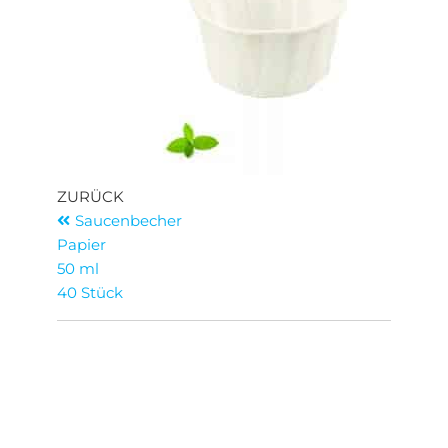
ZURÜCK
Saucenbecher
Papier
50 ml
40 Stück
Contact
+31 76 889 3761
+31 6 2640 5922