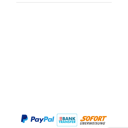
Contact
+31 76 889 3761
+31 6 2640 5922
info@pommesfritestueten.de
Dr. Schaepmanlaan 27
4836 AR BREDA
die Niederlande
Handelskammer: 50330543
MwSt.Nr. NL8226.80.270B01
Produktkategorien
Zahlungsmöglichkeiten