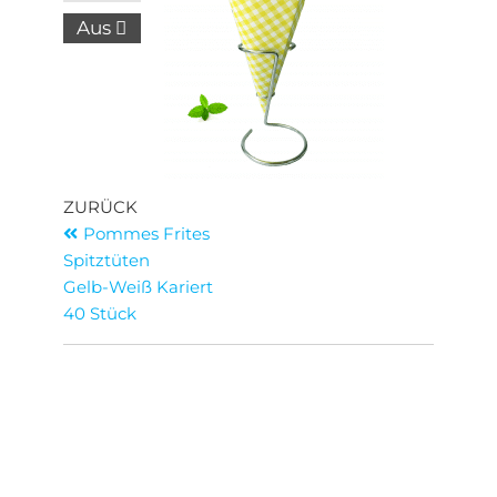
Aus
ZURÜCK
Pommes Frites
Spitztüten
Gelb-Weiß Kariert
40 Stück
Contact
+31 76 889 3761
+31 6 2640 5922